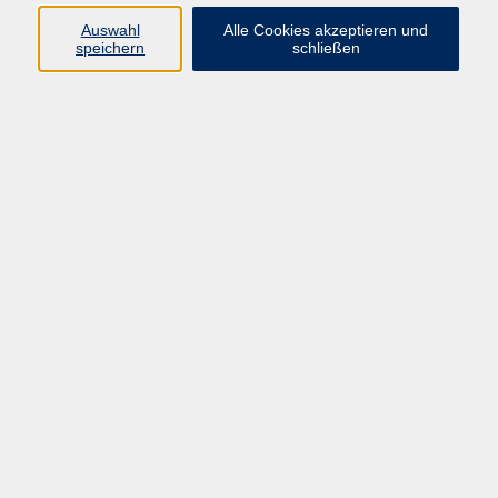
Auswahl
Alle Cookies akzeptieren und
speichern
schließen
Welchen Stellenwert hatte das Lesen in der DDR? Eine
Ausstellung und ein Vortrag rund um verbotene Bücher in
der DDR gehen dieser Frage nach.
Alle Angebote
Ausstellung "Leseland DDR"
Verbotene Bücher in der DDR