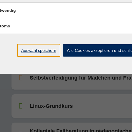
twendig
Yogilates
tomo
Eine Letteringreise geht weiter
Auswahl speichern
Alle Cookies akzeptieren und schl
Selbstverteidigung für Mädchen und Fr
Linux-Grundkurs
Kollegiale Fallberatung in pädagogisch