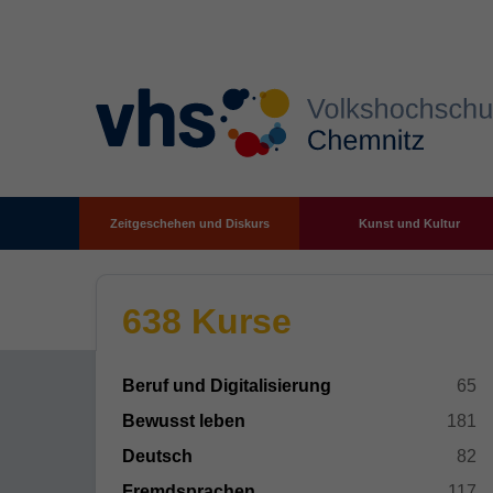
Zeitgeschehen und Diskurs
Kunst und Kultur
Zum Hauptinhalt springen
638 Kurse
Beruf und Digitalisierung
65
Bewusst leben
181
Deutsch
82
Fremdsprachen
117