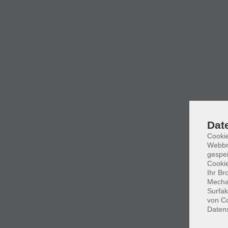
Dat
Cookie
Webbr
gespei
Cookie
Ihr Br
Mechan
Surfak
von Co
Daten