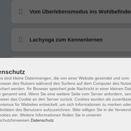
Vom Überlebensmodus ins Wohlbefinde
Lachyoga zum Kennenlernen
Microsoft Outlook: Professionell
kommunizieren und organisieren
enschutz
s sind kleine Datenmengen, die von einer Website gesendet und vom
owser des Nutzers während des Surfens auf dem Computer des Nutze
chert werden. Ihr Browser speichert jede Nachricht in einer kleinen Dat
 genannt wird. Wenn Sie eine weitere Seite vom Server anfordern, se
Sanftes Yoga: Die Kunst des Loslassens
owser das Cookie an den Server zurück. Cookies wurden als zuverlässi
ismus für Websites entwickelt, um sich Informationen zu merken oder
tivitäten des Benutzers aufzuzeichnen. Bitte willigen Sie in die Verwen
okies ein. Weitere Informationen finden Sie in unseren
schutzhinweisen.
Datenschutz
Japanisch für Unterwegs A1