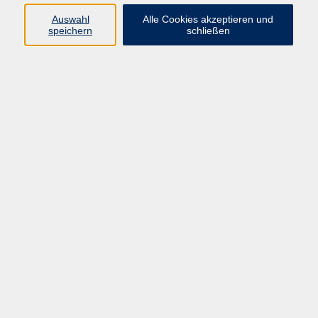
Auswahl
Alle Cookies akzeptieren und
speichern
schließen
Yogilates
Fr. 08.01.2027 13:30
Chemnitz
Eine Letteringreise geht weiter
Fr. 08.01.2027 17:00
Chemnitz
Selbstverteidigung für Mädchen und Frauen
Fr. 08.01.2027 17:00