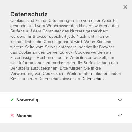
×
Datenschutz
Cookies sind kleine Datenmengen, die von einer Website
gesendet und vom Webbrowser des Nutzers während des
Surfens auf dem Computer des Nutzers gespeichert
Zum Hauptinhalt springen
werden. Ihr Browser speichert jede Nachricht in einer
kleinen Datei, die Cookie genannt wird. Wenn Sie eine
weitere Seite vom Server anfordern, sendet Ihr Browser
das Cookie an den Server zurück. Cookies wurden als
zuverlässiger Mechanismus für Websites entwickelt, um
sich Informationen zu merken oder die Surfaktivitäten des
Benutzers aufzuzeichnen. Bitte willigen Sie in die
Ergebnisse filtern
Verwendung von Cookies ein. Weitere Informationen finden
Sie in unseren Datenschutzhinweisen.
Datenschutz
mehr laden
Notwendig
Japanisch für Unterwegs A1
Matomo
Do. 07.01.2027 18:45
Chemnitz