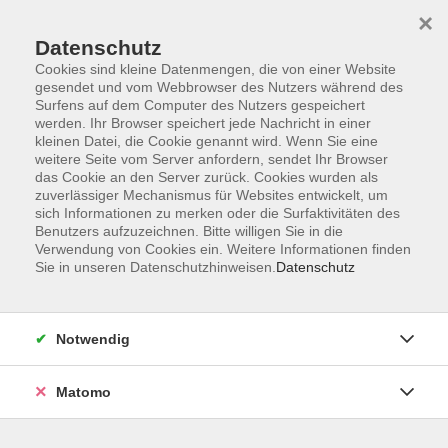
×
Datenschutz
Cookies sind kleine Datenmengen, die von einer Website
gesendet und vom Webbrowser des Nutzers während des
Surfens auf dem Computer des Nutzers gespeichert
Zum Hauptinhalt springen
werden. Ihr Browser speichert jede Nachricht in einer
kleinen Datei, die Cookie genannt wird. Wenn Sie eine
weitere Seite vom Server anfordern, sendet Ihr Browser
das Cookie an den Server zurück. Cookies wurden als
zuverlässiger Mechanismus für Websites entwickelt, um
sich Informationen zu merken oder die Surfaktivitäten des
Benutzers aufzuzeichnen. Bitte willigen Sie in die
Ergebnisse filtern
Verwendung von Cookies ein. Weitere Informationen finden
Sie in unseren Datenschutzhinweisen.
Datenschutz
mehr laden
Notwendig
Rubens oder Rembrandt? Werke der
Holländischen und Flämischen Malerei des
Matomo
Barock in der Alten Pinakothek
Do. 10.12.2026 19:30