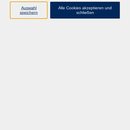
Auswahl
Alle Cookies akzeptieren und
speichern
schließen
Prüfung telc Deutsch B1
Fr. 11.12.2026 08:30
Chemnitz
Obstbaumschnitt Altbaum - Einführung in
Theorie und Praxis
Sa. 12.12.2026 09:00
Chemnitz
Winterlandschaften