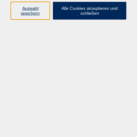
Auswahl
Alle Cookies akzeptieren und
speichern
schließen
Bäume begleiten durch das Jahr – die Tanne
Di. 01.12.2026 17:15
Chemnitz
Die Shoah und die DDR: Jüdische Stimmen im
staatlichen Antifaschismus
Di. 01.12.2026 19:00
Herbstlicher Morgen in Aquarell
Mi. 02.12.2026 10:00