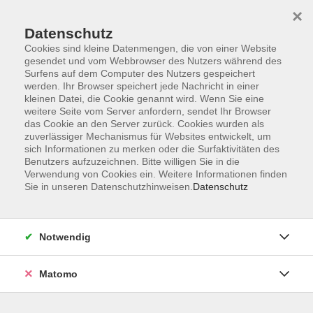
×
Datenschutz
Cookies sind kleine Datenmengen, die von einer Website
gesendet und vom Webbrowser des Nutzers während des
Surfens auf dem Computer des Nutzers gespeichert
Zum Hauptinhalt springen
werden. Ihr Browser speichert jede Nachricht in einer
kleinen Datei, die Cookie genannt wird. Wenn Sie eine
weitere Seite vom Server anfordern, sendet Ihr Browser
das Cookie an den Server zurück. Cookies wurden als
zuverlässiger Mechanismus für Websites entwickelt, um
sich Informationen zu merken oder die Surfaktivitäten des
Benutzers aufzuzeichnen. Bitte willigen Sie in die
Ergebnisse filtern
Verwendung von Cookies ein. Weitere Informationen finden
Sie in unseren Datenschutzhinweisen.
Datenschutz
mehr laden
Notwendig
Messengerdienste und Social Media vorgestellt
Matomo
Di. 01.12.2026 17:00
Chemnitz