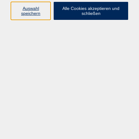
Auswahl
Alle Cookies akzeptieren und
speichern
schließen
Auf Löwensafari - Chemnitz und sein
Stadtwappen
Mi. 23.09.2026 15:15
Vereinsstammtisch
Mi. 23.09.2026 17:00
Chemnitz
AufeinanderAchten - der Erste-Hilfe-Kurs für
die Seele
Mi. 23.09.2026 18:00