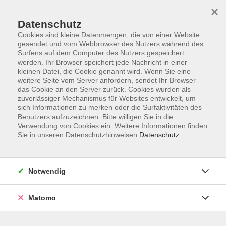
×
Datenschutz
Cookies sind kleine Datenmengen, die von einer Website
gesendet und vom Webbrowser des Nutzers während des
Surfens auf dem Computer des Nutzers gespeichert
Zum Hauptinhalt springen
werden. Ihr Browser speichert jede Nachricht in einer
kleinen Datei, die Cookie genannt wird. Wenn Sie eine
weitere Seite vom Server anfordern, sendet Ihr Browser
das Cookie an den Server zurück. Cookies wurden als
zuverlässiger Mechanismus für Websites entwickelt, um
sich Informationen zu merken oder die Surfaktivitäten des
Benutzers aufzuzeichnen. Bitte willigen Sie in die
Ergebnisse filtern
Verwendung von Cookies ein. Weitere Informationen finden
Sie in unseren Datenschutzhinweisen.
Datenschutz
mehr laden
Notwendig
Gehirngymnastik für Erwachsene
Matomo
Mi. 23.09.2026 10:45
Chemnitz