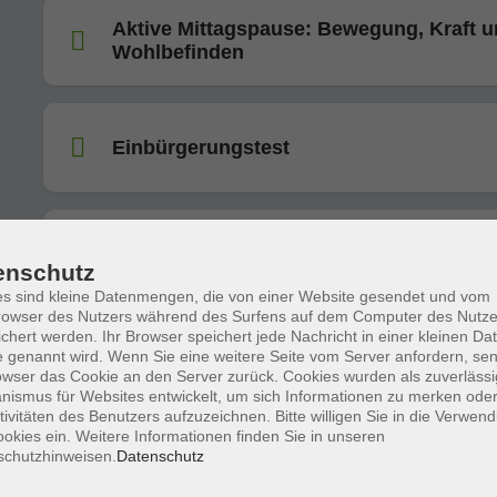
Aktive Mittagspause: Bewegung, Kraft 
Wohlbefinden
Einbürgerungstest
Englisch für Unterwegs A1. 4 entspannt
enschutz
s sind kleine Datenmengen, die von einer Website gesendet und vom
owser des Nutzers während des Surfens auf dem Computer des Nutze
chert werden. Ihr Browser speichert jede Nachricht in einer kleinen Dat
 genannt wird. Wenn Sie eine weitere Seite vom Server anfordern, se
Einbürgerungstest
owser das Cookie an den Server zurück. Cookies wurden als zuverlässi
ismus für Websites entwickelt, um sich Informationen zu merken oder
tivitäten des Benutzers aufzuzeichnen. Bitte willigen Sie in die Verwen
okies ein. Weitere Informationen finden Sie in unseren
schutzhinweisen.
Datenschutz
Nachbarschaftshilfe - Grundkurs