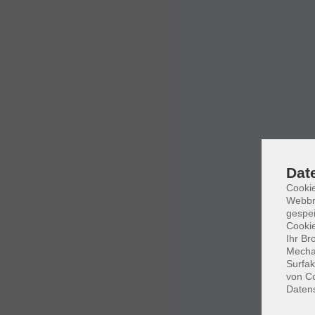
Dat
Cookie
Webbr
gespei
Cookie
Ihr Br
Mechan
Surfak
von Co
Daten