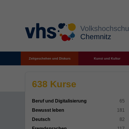
Zeitgeschehen und Diskurs
Kunst und Kultur
Zum Hauptinhalt springen
638 Kurse
Beruf und Digitalisierung
65
Bewusst leben
181
Deutsch
82
Fremdsprachen
117