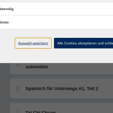
twendig
Umbau und Erhaltung des Waldes in Zei
von Klimawandel (Zeisigwald)
tomo
Die Kunst des Faltens – Origami entdec
Auswahl speichern
Alle Cookies akzeptieren und schl
Eat the Rainbow: Gemüse und Obst leck
zubereiten
Spanisch für Unterwegs A1, Teil 2
Tai Chi Chuan