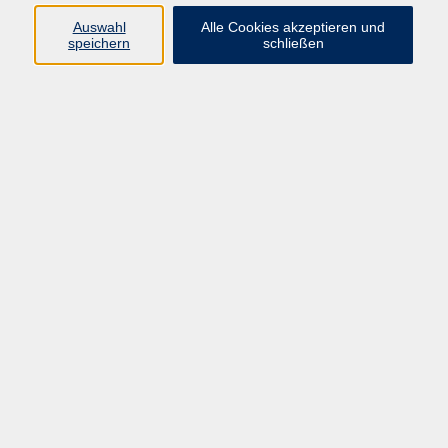
Auswahl
Alle Cookies akzeptieren und
speichern
schließen
Deutsch Aufbaukurs B1. 2
Mo. 02.11.2026 12:30
Chemnitz
"Stempel" und "Kissen" für Schulklassen
Mo. 02.11.2026 13:00
Chemnitz
Letzte Hilfe Kurs: Das kleine 1x1 der
Sterbebegleitung