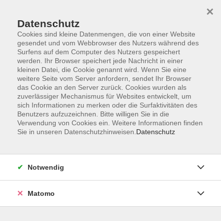
×
Datenschutz
Cookies sind kleine Datenmengen, die von einer Website
gesendet und vom Webbrowser des Nutzers während des
Surfens auf dem Computer des Nutzers gespeichert
Zum Hauptinhalt springen
werden. Ihr Browser speichert jede Nachricht in einer
kleinen Datei, die Cookie genannt wird. Wenn Sie eine
weitere Seite vom Server anfordern, sendet Ihr Browser
das Cookie an den Server zurück. Cookies wurden als
zuverlässiger Mechanismus für Websites entwickelt, um
sich Informationen zu merken oder die Surfaktivitäten des
Benutzers aufzuzeichnen. Bitte willigen Sie in die
Ergebnisse filtern
Verwendung von Cookies ein. Weitere Informationen finden
Sie in unseren Datenschutzhinweisen.
Datenschutz
mehr laden
Notwendig
"Stempel" und "Kissen" für Schulklassen
Matomo
Mo. 02.11.2026 10:00
Chemnitz