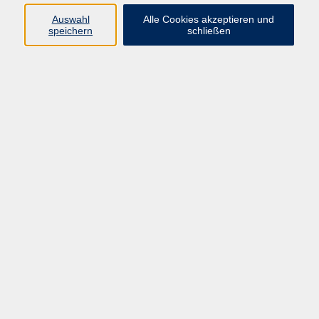
Auswahl
Alle Cookies akzeptieren und
speichern
schließen
Tschechisch - Grundkurs A1. 2 (online)
Mi. 09.09.2026 17:00
Vietnamesische Küche
Mi. 09.09.2026 17:00
Chemnitz
„Wenn Steine sprechen könnten:
Unentdecktes Chemnitz“
Mi. 09.09.2026 17:00