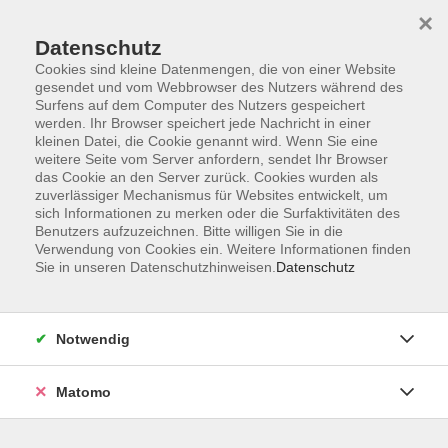
×
Datenschutz
Cookies sind kleine Datenmengen, die von einer Website
gesendet und vom Webbrowser des Nutzers während des
Surfens auf dem Computer des Nutzers gespeichert
Zum Hauptinhalt springen
werden. Ihr Browser speichert jede Nachricht in einer
kleinen Datei, die Cookie genannt wird. Wenn Sie eine
weitere Seite vom Server anfordern, sendet Ihr Browser
das Cookie an den Server zurück. Cookies wurden als
zuverlässiger Mechanismus für Websites entwickelt, um
sich Informationen zu merken oder die Surfaktivitäten des
Benutzers aufzuzeichnen. Bitte willigen Sie in die
Ergebnisse filtern
Verwendung von Cookies ein. Weitere Informationen finden
Sie in unseren Datenschutzhinweisen.
Datenschutz
mehr laden
Notwendig
Spanisch - Festigungskurs B1
Matomo
Mi. 09.09.2026 17:00
Chemnitz