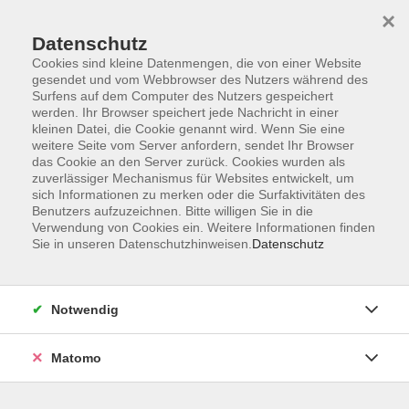
×
Datenschutz
Cookies sind kleine Datenmengen, die von einer Website
gesendet und vom Webbrowser des Nutzers während des
Surfens auf dem Computer des Nutzers gespeichert
Zum Hauptinhalt springen
werden. Ihr Browser speichert jede Nachricht in einer
kleinen Datei, die Cookie genannt wird. Wenn Sie eine
Chinesisch
weitere Seite vom Server anfordern, sendet Ihr Browser
das Cookie an den Server zurück. Cookies wurden als
zuverlässiger Mechanismus für Websites entwickelt, um
sich Informationen zu merken oder die Surfaktivitäten des
Benutzers aufzuzeichnen. Bitte willigen Sie in die
Verwendung von Cookies ein. Weitere Informationen finden
Sie in unseren Datenschutzhinweisen.
Datenschutz
2 Kurse
zurück zu Fremdsprachen
Notwendig
Manuela Doerrer
Matomo
Leiterin Fachbereich Fremdsprachen
+49 (0)371 488-4341
doerrer@vhs-chemnitz.de