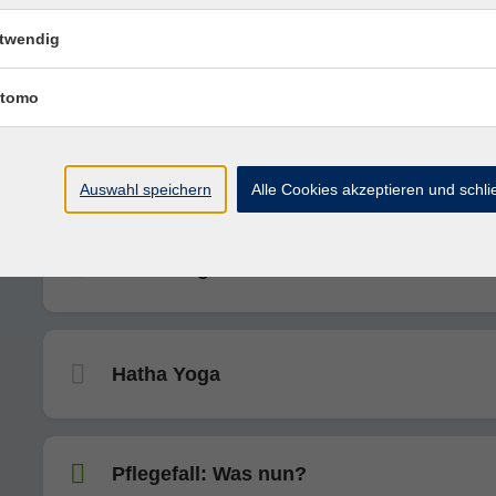
twendig
Hatha Yoga
tomo
Meditatives Yoga am Morgen: Atmen,
meditieren, bewusst leben
Auswahl speichern
Alle Cookies akzeptieren und schl
Hatha Yoga
Hatha Yoga
Pflegefall: Was nun?