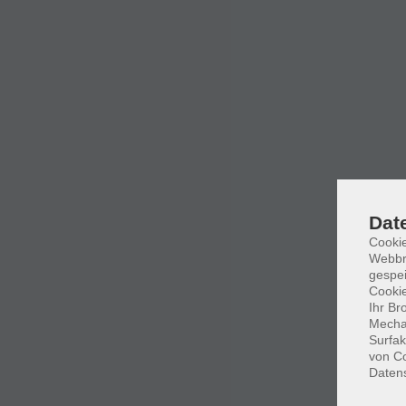
Dat
Cookie
Webbr
gespei
Cookie
Ihr Br
Mechan
Surfak
von Co
Daten