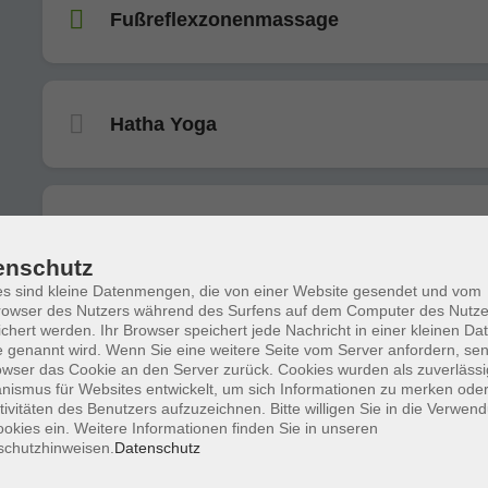
Fußreflexzonenmassage
Hatha Yoga
Body Mix
enschutz
s sind kleine Datenmengen, die von einer Website gesendet und vom
owser des Nutzers während des Surfens auf dem Computer des Nutze
chert werden. Ihr Browser speichert jede Nachricht in einer kleinen Dat
Hatha Yoga
 genannt wird. Wenn Sie eine weitere Seite vom Server anfordern, se
owser das Cookie an den Server zurück. Cookies wurden als zuverlässi
ismus für Websites entwickelt, um sich Informationen zu merken oder
tivitäten des Benutzers aufzuzeichnen. Bitte willigen Sie in die Verwen
okies ein. Weitere Informationen finden Sie in unseren
Bauch, Beine, Po
schutzhinweisen.
Datenschutz