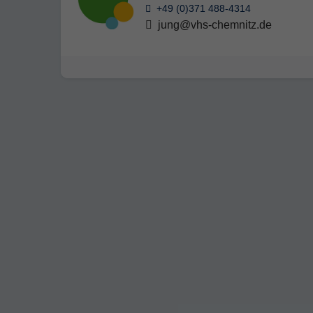
+49 (0)371 488-4314
jung@vhs-chemnitz.de