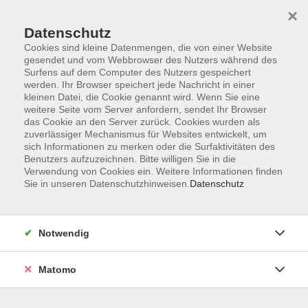
×
Datenschutz
Cookies sind kleine Datenmengen, die von einer Website
gesendet und vom Webbrowser des Nutzers während des
Surfens auf dem Computer des Nutzers gespeichert
Zum Hauptinhalt springen
werden. Ihr Browser speichert jede Nachricht in einer
kleinen Datei, die Cookie genannt wird. Wenn Sie eine
Deutsch
weitere Seite vom Server anfordern, sendet Ihr Browser
das Cookie an den Server zurück. Cookies wurden als
zuverlässiger Mechanismus für Websites entwickelt, um
sich Informationen zu merken oder die Surfaktivitäten des
Benutzers aufzuzeichnen. Bitte willigen Sie in die
Verwendung von Cookies ein. Weitere Informationen finden
Sie in unseren Datenschutzhinweisen.
Datenschutz
29 Kurse
Notwendig
Das Kursangebot des Fachbereichs
Matomo
umfasst allgemeine Integrationskurse,
Alphabetisierungskurse sowie Spezial-